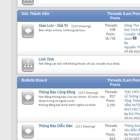
Góc Thành Viên
Threads /
Last Pos
Posts
Giao Lưu - Giải Trí
Threads:
Dòng Thơ 
(234 Viewing)
938
Bát Trích
Bàn nhậu online, nothing serious.
Posts:
Google: n
16,718
quan
by
Nguyễn T
09-08-202
Linh Tinh
Nơi đăng các bài viết không thuộc về các chuyên mục khác.
Bulletin Board
Threads /
Last Pos
Posts
Thông Báo Cộng Đồng
Threads:
THƯ MỜI:
(222 Viewing)
817
Lễ Tưởng
Nơi đăng thông báo của các nhóm, tổ chức, hội
Posts:
Tổng Thố
đoàn trong và ngoài nước.
Không đăng bài dưới danh nghĩa cá nhân.
2,295
VĂN HƯƠ
KH/CTNCT
by
Bùi Ph
30-01-202
Thông Báo Diễn Đàn
Threads:
Thông báo
(211 Viewing)
29
tên diễn 
Posts:
by
Peterp
813
12-01-201