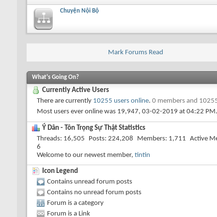
Chuyện Nội Bộ
Mark Forums Read
What's Going On?
Currently Active Users
There are currently
10255 users online
.
0 members and 10255
Most users ever online was 19,947, 03-02-2019 at
04:22 PM
Ý Dân - Tôn Trọng Sự Thật Statistics
Threads
16,505
Posts
224,208
Members
1,711
Active M
6
Welcome to our newest member,
tintin
Icon Legend
Contains unread forum posts
Contains no unread forum posts
Forum is a category
Forum is a Link