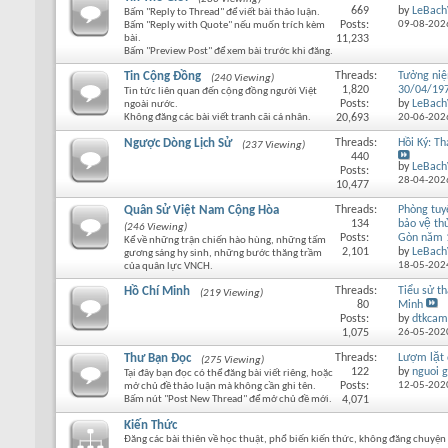
669
by
LeBach
Bấm "Reply to Thread" để viết bài thảo luận.
Posts:
09-08-202
Bấm "Reply with Quote" nếu muốn trích kèm
bài.
11,233
Bấm "Preview Post" để xem bài trước khi đăng.
Tin Cộng Đồng
Threads:
Tưởng ni
(240 Viewing)
1,820
30/04/19
Tin tức liên quan đến cộng đồng người Việt
Posts:
by
LeBach
ngoài nước.
Không đăng các bài viết tranh cãi cá nhân.
20,693
20-06-202
Ngược Dòng Lịch Sử
Threads:
Hồi Ký: T
(237 Viewing)
440
by
LeBach
Posts:
28-04-202
10,477
Quân Sử Việt Nam Cộng Hòa
Threads:
Phòng tu
134
bảo vệ thu
(246 Viewing)
Posts:
Gòn năm 
Kể về những trận chiến hào hùng, những tấm
2,101
by
LeBach
gương sáng hy sinh, những bước thăng trầm
18-05-202
của quân lực VNCH.
Hồ Chí Minh
Threads:
Tiểu sử th
(219 Viewing)
80
Minh
Posts:
by
dtkcam
1,075
26-05-202
Thư Bạn Đọc
Threads:
Lượm lặt
(275 Viewing)
122
by
nguoi g
Tại đây bạn đọc có thể đăng bài viết riêng, hoặc
Posts:
12-05-202
mở chủ đề thảo luận mà không cần ghi tên.
Bấm nút "Post New Thread" để mở chủ đề mới.
4,071
Kiến Thức
Đăng các bài thiên về học thuật, phổ biến kiến thức, không đăng chuyện 