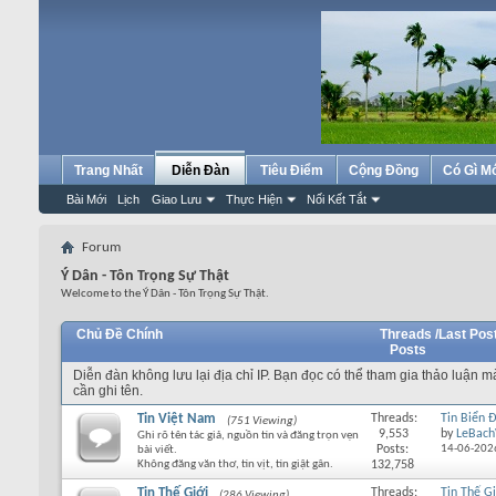
Trang Nhất
Diễn Đàn
Tiêu Điểm
Cộng Đồng
Có Gì M
Bài Mới
Lịch
Giao Lưu
Thực Hiện
Nối Kết Tắt
Forum
Ý Dân - Tôn Trọng Sự Thật
Welcome to the Ý Dân - Tôn Trọng Sự Thật.
Chủ Đề Chính
Threads /
Last Pos
Posts
Diễn đàn không lưu lại địa chỉ IP. Bạn đọc có thể tham gia thảo luận 
cần ghi tên.
Tin Việt Nam
Threads:
Tin Biển 
(751 Viewing)
9,553
by
LeBach
Ghi rõ tên tác giả, nguồn tin và đăng trọn vẹn
Posts:
14-06-202
bài viết.
Không đăng văn thơ, tin vịt, tin giật gân.
132,758
Tin Thế Giới
Threads:
Tin Thế Gi
(286 Viewing)