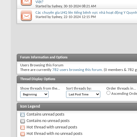
Việt?
Started by
Sydney
, 30-10-2024 08:21 AM
Các chuyên gia LHQ lên tiếng bênh vực nhà hoạt động Y Quyn
Started by
Sydney
, 22-10-2024 12:15 PM
Forum Information and Options
Users Browsing this Forum
There are currently
782 users browsing this forum
. (0 members & 782 g
Thread Display Options
Show threads from the...
Sort threads by:
Order threads in...
Ascending Orde
Icon Legend
Contains unread posts
Contains no unread posts
Hot thread with unread posts
Hot thread with no unread posts