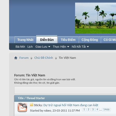
Trang Nhất
Diễn Đàn
Tiêu Điểm
Cộng Đồng
Có Gì M
Bài Mới
Lịch
Giao Lưu
Thực Hiện
Nối Kết Tắt
Forum
Chủ Đề Chính
Tin Việt Nam
Forum:
Tin Việt Nam
Ghi rõ tên tác giả, nguồn tin và đăng trọn vẹn bài viết.
Không đăng văn thơ, tin vịt, tin giật gân.
Title
/
Thread Starter
Sticky:
Dự trữ ngoại hối Việt Nam đang cạn kiệt
1
2
3
4
...
1466
Started by
robeo
, 23-03-2011 11:37 PM