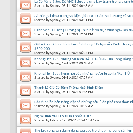
Lá Cờ Vàng 3 Sọc Đỏ VNCH được trưng bày trang trọng trong tủ
Started by
Sydney
, 06-11-2024 06:43 AM
Ai thắng ai thua trong vụ kiện giữa ca sĩ Đàm Vĩnh Hưng và vợ 
Started by
Sydney
, 27-11-2024 03:51 PM
Cảnh vệ của Lương Cường bị Chile bắt và trục xuất ngay lập tứ
Started by
Sydney
, 13-11-2024 12:14 PM
GS Lê Xuân Khoa thắng kiện ‘phỉ báng,’ TS Nguyễn Đình Thắng
$500,000
Started by
Sydney
, 21-11-2024 06:07 PM
Không Hẹn 178: Những Sự Kiện BẤT THƯỜNG Của Cộng Đồng Ng
Started by
Sydney
, 12-11-2024 09:18 AM
Không Hẹn 177: Tiếng nói của những người bị gọi là "KẺ THÙ"
Started by
Sydney
, 01-11-2024 07:59 AM
Thánh Lễ Giỗ Cố Tổng Thống Ngô Đình Diệm
Started by
Sydney
, 05-11-2024 01:33 PM
Sốc vì phiên bản tiếng Việt có những câu: 'Tàn phá xóm thôn n
Started by
Sydney
, 04-11-2024 10:09 AM
Người lính VNCH ở tù lâu nhất là ai?
Started by
LeBachViet
, 03-11-2024 10:47 PM
Thế lực cộng sản đứng đằng sau các trò chụp mũ cộng sản lên