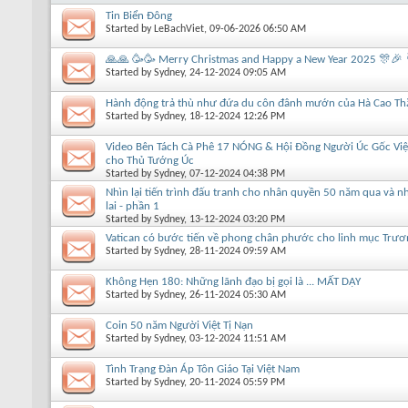
Tin Biển Đông
Started by
LeBachViet
, 09-06-2026 06:50 AM
🙏🙏 🥳🥳 Merry Christmas and Happy a New Year 2025 🎊🎉 
Started by
Sydney
, 24-12-2024 09:05 AM
Hành động trả thù như đứa du côn đânh mướn của Hà Cao Th
Started by
Sydney
, 18-12-2024 12:26 PM
Video Bên Tách Cà Phê 17 NÓNG & Hội Đồng Người Úc Gốc Việt
cho Thủ Tướng Úc
Started by
Sydney
, 07-12-2024 04:38 PM
Nhìn lại tiến trình đấu tranh cho nhân quyền 50 năm qua và n
lai - phần 1
Started by
Sydney
, 13-12-2024 03:20 PM
Vatican có bước tiến về phong chân phước cho linh mục Trư
Started by
Sydney
, 28-11-2024 09:59 AM
Không Hẹn 180: Những lãnh đạo bị gọi là ... MẤT DẠY
Started by
Sydney
, 26-11-2024 05:30 AM
Coin 50 năm Người Việt Tị Nạn
Started by
Sydney
, 03-12-2024 11:51 AM
Tình Trạng Đàn Áp Tôn Giáo Tại Việt Nam
Started by
Sydney
, 20-11-2024 05:59 PM