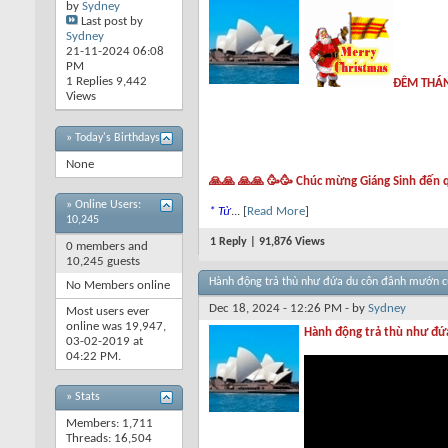
by
Sydney
Last post by
Sydney
21-11-2024
06:08
PM
1 Replies 9,442
ĐÊM THÁN
Views
» Today's Birthdays
None
🙏🙏 🙏🙏 🥳🥳 Chúc mừng Giáng Sinh đến 
»
Online Users:
* Từ
... [
Read More
]
10,245
1 Reply | 91,876 Views
0 members and
10,245 guests
Hành động trả thù như đứa du côn đânh mướn c
No Members online
Dec 18, 2024 - 12:26 PM - by
Sydney
Most users ever
online was 19,947,
Hành động trả thù như đứ
03-02-2019 at
04:22 PM
.
» Stats
Members: 1,711
Threads: 16,504