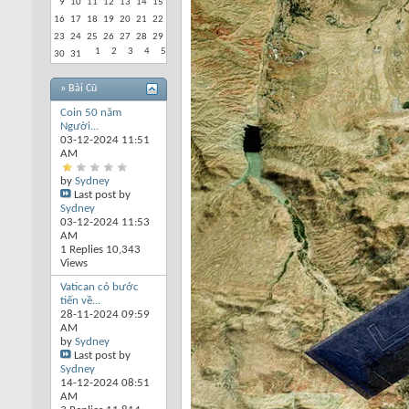
9
10
11
12
13
14
15
16
17
18
19
20
21
22
23
24
25
26
27
28
29
1
2
3
4
5
30
31
» Bài Cũ
Coin 50 năm
Người...
03-12-2024
11:51
AM
by
Sydney
Last post by
Sydney
03-12-2024
11:53
AM
1 Replies 10,343
Views
Vatican có bước
tiến về...
28-11-2024
09:59
AM
by
Sydney
Last post by
Sydney
14-12-2024
08:51
AM