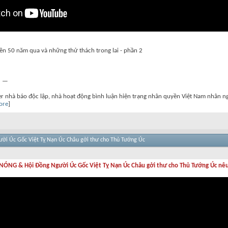
yền 50 năm qua và những thử thách trong lai - phần 2
 —
gger nhà báo độc lập, nhà hoạt động bình luận hiện trạng nhân quyền Việt Nam nhân
ore
]
ời Úc Gốc Việt Tỵ Nạn Úc Châu gởi thư cho Thủ Tướng Úc
 NÓNG & Hội Đồng Người Úc Gốc Việt Tỵ Nạn Úc Châu gởi thư cho Thủ Tướng Úc nêu