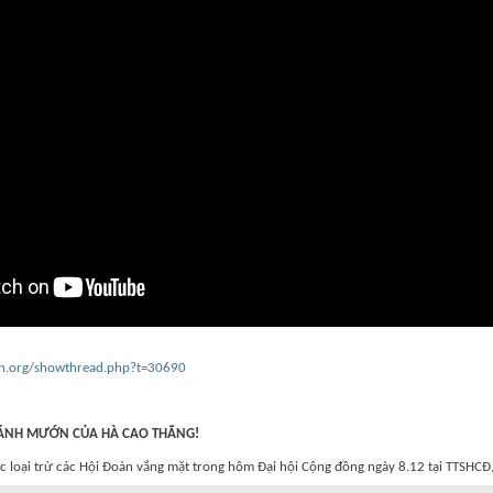
an.org/showthread.php?t=30690
ÁNH MƯỚN CỦA HÀ CAO THẮNG!
iệc loại trừ các Hội Đoàn vắng mặt trong hôm Đại hội Cộng đồng ngày 8.12 tại TTSHCĐ