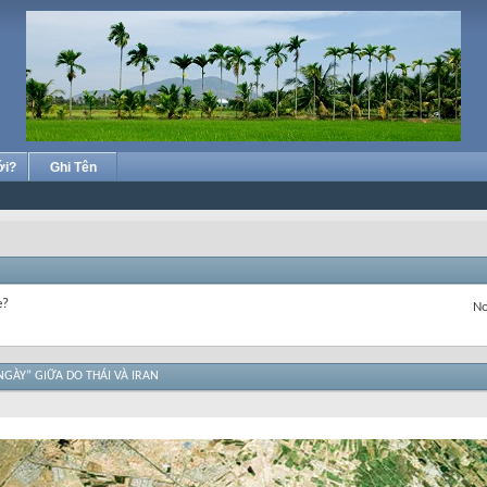
ới?
Ghi Tên
e?
No
GÀY” GIỮA DO THÁI VÀ IRAN