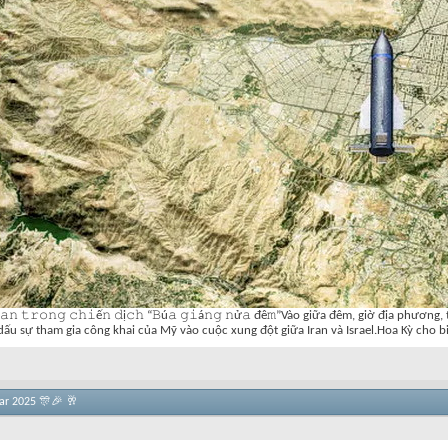
𝙸𝚛𝚊𝚗 𝚝𝚛𝚘𝚗𝚐 𝚌𝚑𝚒ế𝚗 𝚍ị𝚌𝚑 “𝙱ú𝚊 𝚐𝚒á𝚗𝚐 𝚗ử𝚊 đê𝚖”Vào giữa đêm, giờ địa 
 dấu sự tham gia công khai của Mỹ vào cuộc xung đột giữa Iran và Israel.Hoa Kỳ cho bi
ar 2025 🎊🎉 🥂