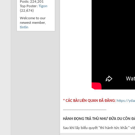
Posts: 224,201
Top Poster:
Tigon
(22,674)
Welcome to our
newest member,
tintin
* CÁC BÀI LIÊN QUAN ĐÃ ĐĂNG:
https://yd
------------------------------------
HÀNH ĐỘNG TRẢ THÙ NHƯ ĐỨA DU CÔN Đ
Sau khi lấy biểu quyết "thi hành tức khắc" v