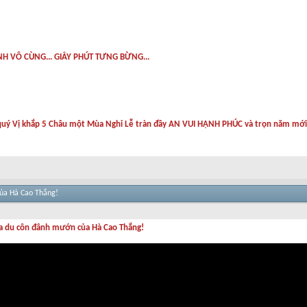
H VÔ CÙNG... GIÂY PHÚT TƯNG BỪNG...
quý Vị khắp 5 Châu một Mùa Nghỉ Lễ tràn đầy AN VUI HẠNH PHÚC và trọn năm mớ
ủa Hà Cao Thắng!
a du côn đânh mướn của Hà Cao Thắng!