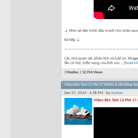
↓ Nhìn lại tiến trình đấu tranh cho nhân qu
Kế tiếp ↓
————————————————————
Các nhà quan sát, phân tích và luật sư, blo
lẫn cơ hội, triển vọng của lĩnh vực... [
Read M
3 Replies | 12,914 Views
Video Bên Tách Cà Phê 17 NÓNG & Hội Đồng Ngư
Dec 07, 2024 - 4:38 PM - by
Sydney
Video Bên Tách Cà Phê 17