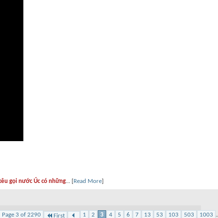
kêu gọi nước Úc có những
... [
Read More
]
Page 3 of 2290
1
2
3
4
5
6
7
13
53
103
503
1003
.
First