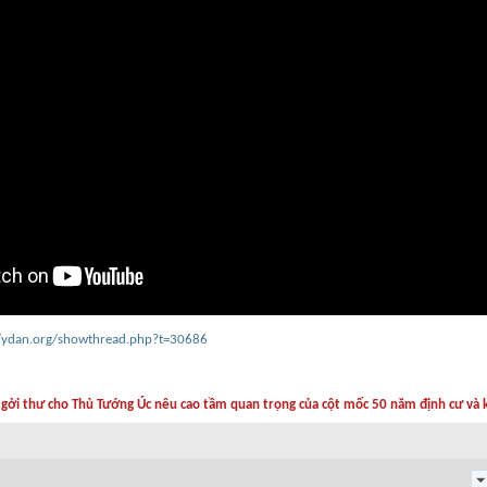
//ydan.org/showthread.php?t=30686
 gởi thư cho Thủ Tướng Úc nêu cao tầm quan trọng của cột mốc 50 năm định cư và 