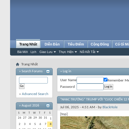
Trang Nhất
Diễn Đàn
Tiêu Điểm
Cộng Đồng
Có Gì M
Bài Mới
Lịch
Giao Lưu
Thực Hiện
Nối Kết Tắt
Trang Nhất
»
Search Forums
» Log in
User Name
Remember M
Password
»
Advanced Search
“NHẠC TRƯỞNG” TRUMP VỚI “CUỘC CHIẾN 12 N
»
August 2026
Jul 06, 2025 - 4:51 AM - by
BlackHole
S
M
T
W
T
F
S
[top]
26
27
28
29
30
31
1
2
3
4
5
6
7
8