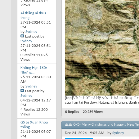
3 Replies 11,814
Views
Ai thắng ai thua
trong...
27-11-2024
03:51
PM
by
Sydney
Last post by
Sydney
27-11-2024
03:51
PM
0 Replies 11,026
Views
Không Hẹn 180:
Những...
26-11-2024
05:30
AM
by
Sydney
Last post by
Sydney
[top]𝚅ề “𝚝𝚑ứ” 𝚖à 𝙼ỹ 𝚟ừ𝚊 𝚝𝚑ả 𝚡𝚞ố𝚗𝚐 
04-12-2024
12:17
của Iran tại Fordow, Natanz và Isfahan, đánh
PM
4 Replies 12,200
0 Replies | 20,239 Views
Views
GS Lê Xuân Khoa
🙏🙏 🥳🥳 Merry Christmas and Happy a New Ye
thắng...
21-11-2024
06:07
Dec 24, 2024 - 9:05 AM - by
Sydney
PM