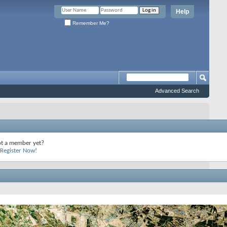
Help
Remember Me?
Advanced Search
t a member yet?
Register Now!