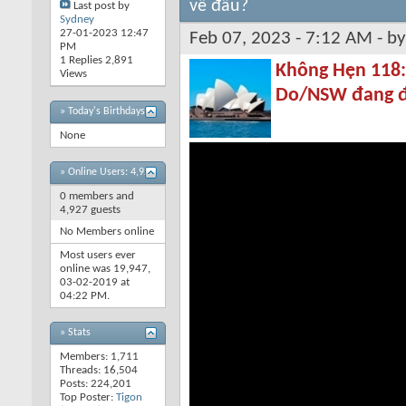
về đâu?
Last post by
Sydney
27-01-2023
12:47
Feb 07, 2023 - 7:12 AM - b
PM
1 Replies 2,891
Không Hẹn 118:
Views
Do/NSW đang đ
» Today's Birthdays
None
»
Online Users: 4,927
0 members and
4,927 guests
No Members online
Most users ever
online was 19,947,
03-02-2019 at
04:22 PM
.
» Stats
Members: 1,711
Threads: 16,504
Posts: 224,201
Top Poster:
Tigon