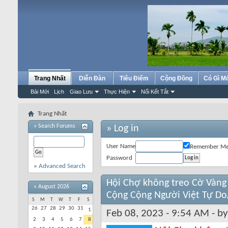
Trang Nhất
Diễn Đàn
Tiêu Điểm
Cộng Đồng
Có Gì M
Bài Mới
Lịch
Giao Lưu
Thực Hiện
Nối Kết Tắt
Trang Nhất
»
Search Forums
» Log in
User Name
Remember M
Password
»
Advanced Search
Hội Chợ không treo Cờ Vàng 
»
August 2026
Cộng Cộng Người Việt Tự Do
S
M
T
W
T
F
S
26
27
28
29
30
31
1
Feb 08, 2023 - 9:54 AM - b
2
3
4
5
6
7
8