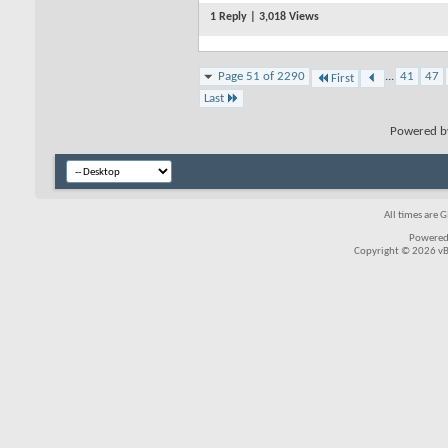
1 Reply | 3,018 Views
Page 51 of 2290
...
41
47
First
Last
Powered 
All times are 
Powered
Copyright © 2026 vBul