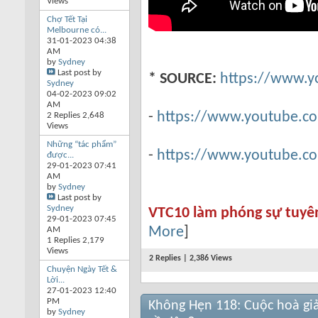
Views
Chợ Tết Tại
Melbourne có...
31-01-2023
04:38
AM
by
Sydney
Last post by
* SOURCE:
https://www.y
Sydney
04-02-2023
09:02
AM
-
https://www.youtube.c
2 Replies 2,648
Views
Những “tác phẩm”
-
https://www.youtube.
được...
29-01-2023
07:41
AM
by
Sydney
Last post by
Sydney
VTC10 làm phóng sự tuyên 
29-01-2023
07:45
More
]
AM
1 Replies 2,179
Views
2 Replies | 2,386 Views
Chuyện Ngày Tết &
Lời...
27-01-2023
12:40
PM
Không Hẹn 118: Cuộc hoà gi
by
Sydney