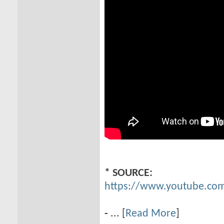
* SOURCE:
https://www.youtube.com
-
... [
Read More
]