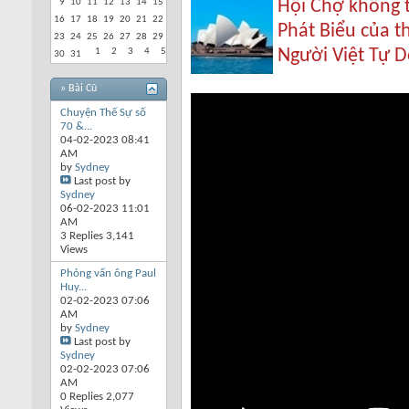
Hội Chợ không t
9
10
11
12
13
14
15
16
17
18
19
20
21
22
Phát Biểu của t
23
24
25
26
27
28
29
Người Việt Tự D
1
2
3
4
5
30
31
» Bài Cũ
Chuyện Thế Sự số
70 &...
04-02-2023
08:41
AM
by
Sydney
Last post by
Sydney
06-02-2023
11:01
AM
3 Replies 3,141
Views
Phỏng vấn ông Paul
Huy...
02-02-2023
07:06
AM
by
Sydney
Last post by
Sydney
02-02-2023
07:06
AM
0 Replies 2,077